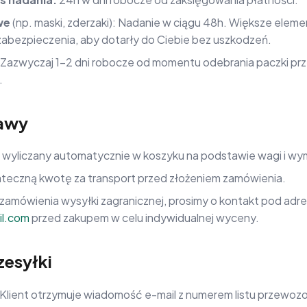
we
(np. maski, zderzaki): Nadanie w ciągu 48h. Większe ele
zabezpieczenia, aby dotarły do Ciebie bez uszkodzeń.
Zazwyczaj 1–2 dni robocze od momentu odebrania paczki prze
.
tawy
 wyliczany automatycznie w koszyku na podstawie wagi i wy
ateczną kwotę za transport przed złożeniem zamówienia.
zamówienia wysyłki zagranicznej, prosimy o kontakt pod adr
l.com
przed zakupem w celu indywidualnej wyceny.
zesyłki
Klient otrzymuje wiadomość e-mail z numerem listu przewoz