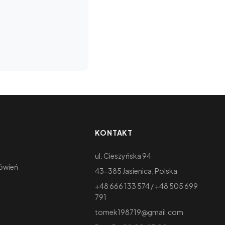
KONTAKT
ul. Cieszyńska 94
ówień
43-385 Jasienica, Polska
+48 666 133 574
/
+48 505 699
791
tomek198719@gmail.com