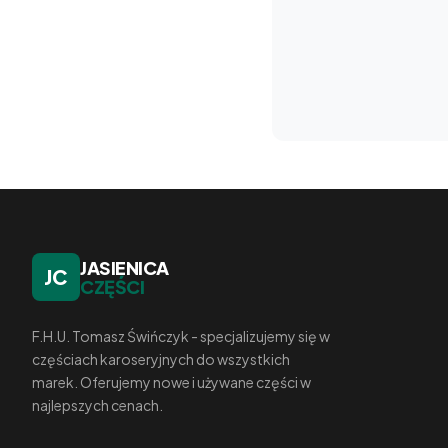
JASIENICA
JC
CZĘŚCI
F.H.U. Tomasz Świńczyk - specjalizujemy się w
częściach karoseryjnych do wszystkich
marek. Oferujemy nowe i używane części w
najlepszych cenach.