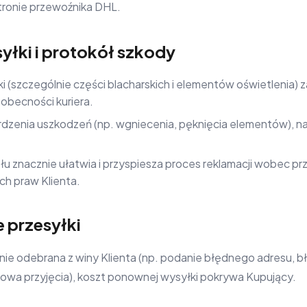
stronie przewoźnika DHL.
yłki i protokół szkody
i (szczególnie części blacharskich i elementów oświetlenia)
obecności kuriera.
dzenia uszkodzeń (np. wgniecenia, pęknięcia elementów), nal
u znacznie ułatwia i przyspiesza proces reklamacji wobec pr
h praw Klienta.
e przesyłki
tanie odebrana z winy Klienta (np. podanie błędnego adresu, 
owa przyjęcia), koszt ponownej wysyłki pokrywa Kupujący.