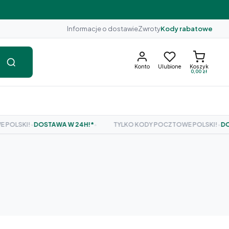
Informacje o dostawie
Zwroty
Kody rabatowe
Konto
Ulubione
Koszyk
0,00 zł
SKI!
•
DOSTAWA W 24H!*
•
TYLKO KODY POCZTOWE POLSKI!
•
DOSTA