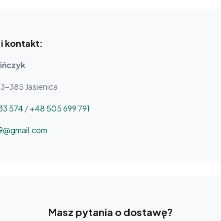
i kontakt:
ińczyk
43-385 Jasienica
33 574
/
+48 505 699 791
9@gmail.com
Masz pytania o dostawę?