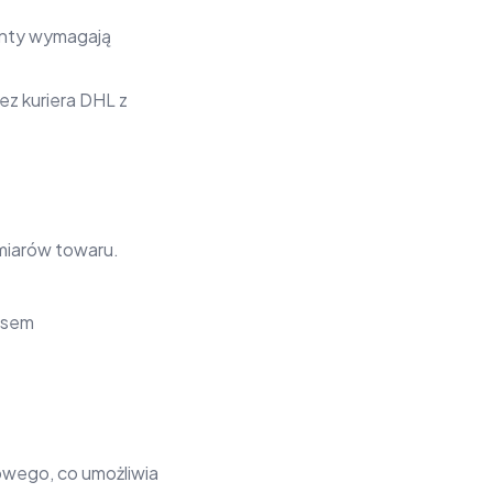
menty wymagają
z kuriera DHL z
miarów towaru.
esem
owego, co umożliwia