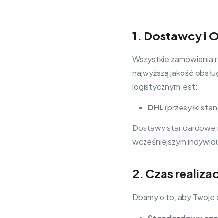
1. Dostawcy i 
Wszystkie zamówienia re
najwyższą jakość obsł
logistycznym jest:
DHL
(przesyłki sta
Dostawy standardowe rea
wcześniejszym indywidu
2. Czas realizac
Dbamy o to, aby Twoje c
Standardowy cza