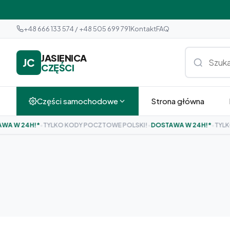
+48 666 133 574 / +48 505 699 791
Kontakt
FAQ
JASIENICA
JC
CZĘŚCI
Części samochodowe
Strona główna
W 24H!*
•
TYLKO KODY POCZTOWE POLSKI!
•
DOSTAWA W 24H!*
•
TYLKO K