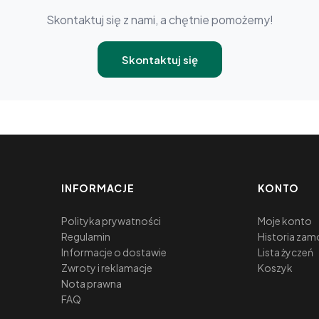
Skontaktuj się z nami, a chętnie pomożemy!
Skontaktuj się
INFORMACJE
KONTO
Polityka prywatności
Moje konto
Regulamin
Historia zam
Informacje o dostawie
Lista życzeń
Zwroty i reklamacje
Koszyk
Nota prawna
FAQ