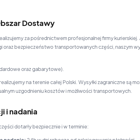
Obszar Dostawy
alizujemy za pośrednictwem profesjonalnej firmy kurierskiej
ugi oraz bezpieczeństwo transportowanych części, naszym 
ndardowe oraz gabarytowe).
lizujemy na terenie całej Polski. Wysyłki zagraniczne są mo
alnym uzgodnieniu kosztów i możliwości transportowych.
ji i nadania
zęści dotarły bezpiecznie i w terminie:
s nadania:
24h w dni robocze od zaksięgowania płatności.