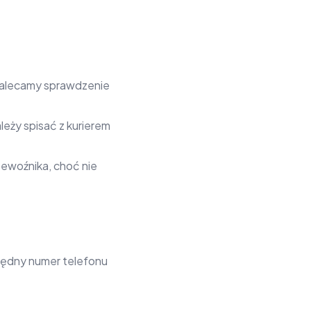
 zalecamy sprawdzenie
eży spisać z kurierem
zewoźnika, choć nie
błędny numer telefonu