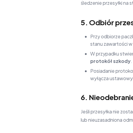
śledzenie przesyłki na 
5. Odbiór przes
Przy odbiorze paczk
stanu zawartości w 
W przypadku stwier
protokół szkody
.
Posiadanie protokoł
wyłącza ustawowyc
6. Nieodebrani
Jeśli przesyłka nie zos
lub nieuzasadniona odm