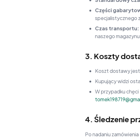
Części gabaryto
specjalistycznego 
Czas transportu:
naszego magazynu
3. Koszty dos
Koszt dostawy jest
Kupujący widzi ost
W przypadku chęci 
tomek198719@gmai
4. Śledzenie pr
Po nadaniu zamówienia 