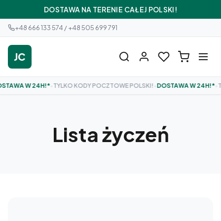
DOSTAWA NA TERENIE CAŁEJ POLSKI!
+48 666 133 574 / +48 505 699 791
JC
TAWA W 24H!*
•
TYLKO KODY POCZTOWE POLSKI!
•
DOSTAWA W 24H!*
•
TY
Lista życzeń