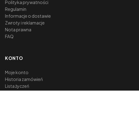
Polityka prywatności
Regulamin
Informacje o dostawie
Zwroty i reklamacje
Nota prawna
FAQ
KONTO
Moje konto
Historia zamówień
Lista życzeń
Koszyk
KONTAKT
ul. Cieszyńska 94
43-385 Jasienica, Polska