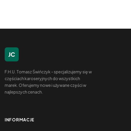
JC
F.H.U. Tomasz Świńczyk - specjalizujemy się w
częściach karoseryjnych do wszystkich
marek. Oferujemy nowe i używane części w
najlepszych cenach.
INFORMACJE